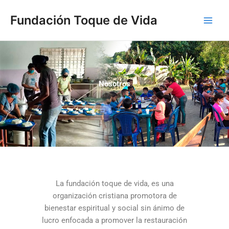
Ir
Main
Fundación Toque de Vida
al
Men
contenido
Nosotros
La fundación toque de vida, es una
organización cristiana promotora de
bienestar espiritual y social sin ánimo de
lucro enfocada a promover la restauración